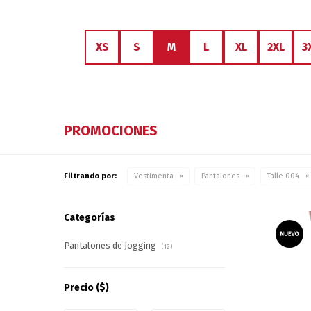
XS
S
M
L
XL
2XL
3
PROMOCIONES
Filtrando por:
Vestimenta
Pantalones
Talle 004
Categorías
Pantalones de Jogging
(12)
Precio
($)