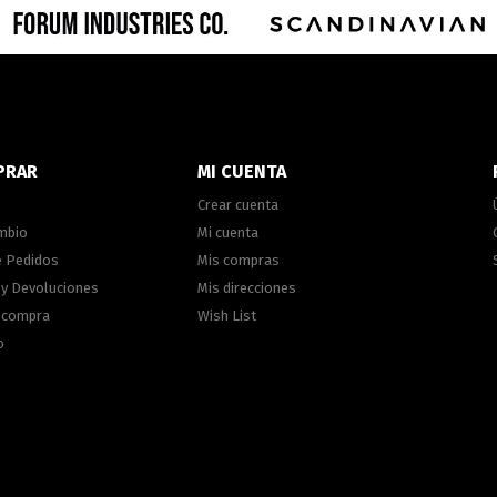
PRAR
MI CUENTA
Crear cuenta
ambio
Mi cuenta
e Pedidos
Mis compras
 y Devoluciones
Mis direcciones
e compra
Wish List
o