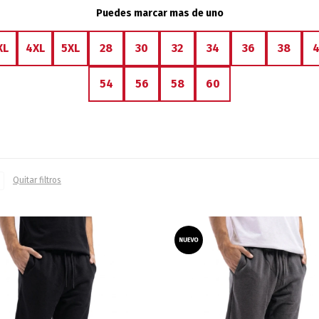
Puedes marcar mas de uno
XL
4XL
5XL
28
30
32
34
36
38
54
56
58
60
Quitar filtros