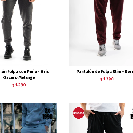
lón Felpa con Puño - Gris
Pantalón de Felpa Slim - Bo
Oscuro Melange
1.290
$
1.290
$