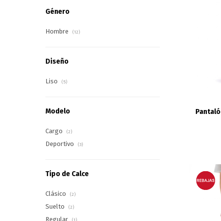
Género
Hombre
(12)
Diseño
Liso
(5)
Modelo
Pantaló
Cargo
(2)
Deportivo
(3)
Tipo de Calce
Clásico
(2)
Suelto
(2)
Regular
(1)