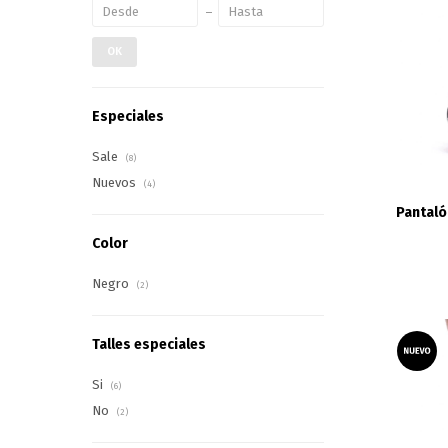
OK
Especiales
Sale
(8)
Nuevos
(4)
Pantaló
Color
Negro
(2)
Talles especiales
Si
(6)
No
(2)