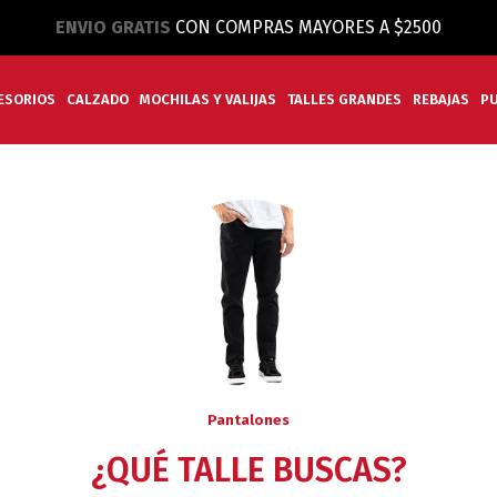
ENVIO GRATIS
CON COMPRAS MAYORES A $2500
ESORIOS
CALZADO
MOCHILAS Y VALIJAS
TALLES GRANDES
REBAJAS
P
Pantalones
¿QUÉ TALLE BUSCAS?