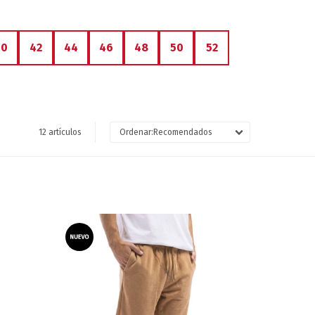
40
42
44
46
48
50
52
12 artículos
Recomendados