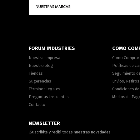
FORUM INDUSTRIES
COMO COM
Nuestra empresa
Como Comprar
Nuestro blog
Políticas de c
Tiendas
Seguimiento d
Sugerencias
Envíos, Retiros
Términos legales
Condiciones d
Preguntas frecuentes
Medios de Pag
Contacto
NEWSLETTER
¡Suscribite y recibí todas nuestras novedades!