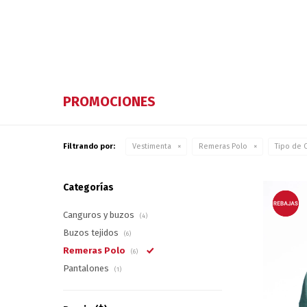
PROMOCIONES
Filtrando por:
Vestimenta
Remeras Polo
Tipo de C
Categorías
Canguros y buzos
(4)
Buzos tejidos
(6)
Remeras Polo
(6)
Pantalones
(1)