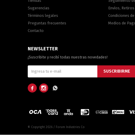
Tiendas
Seguimiento d
Sugerencias
Envíos, Retiros
Términos legales
Condiciones d
Preguntas frecuentes
Medios de Pag
Contacto
NEWSLETTER
¡Suscribite y recibí todas nuestras novedades!
SUSCRIBIRME



© Copyright 2026 / Forum Industries Co