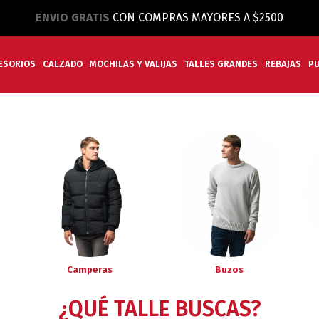
ENVIO GRATIS
CON COMPRAS MAYORES A $2500
ESORIOS
CALZADO
MOCHILAS Y VALIJAS
TALLES GRANDES
REBAJAS
P
Camperas
Buzos
¿QUÉ TALLE BUSCAS?