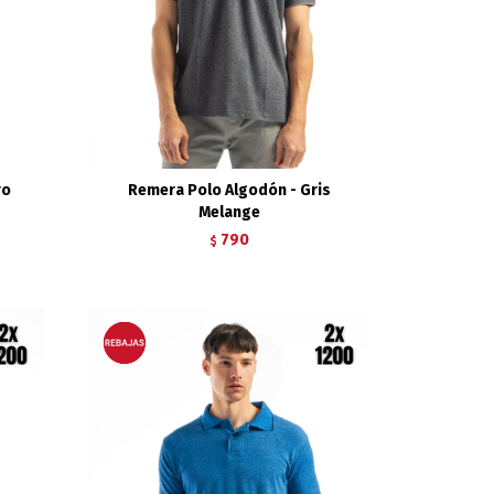
ro
Remera Polo Algodón - Gris
Melange
790
$