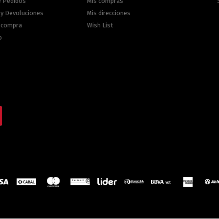
e Pedidos
Mis compras
 y Devoluciones
Mis direcciones
e compra
Wish List
o