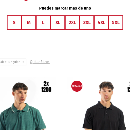
Puedes marcar mas de uno
S
M
L
XL
2XL
3XL
4XL
5XL
Quitar filtros
alce:
Regular