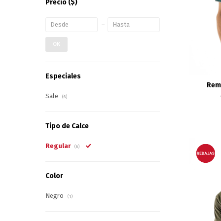
Precio
($)
OK
Especiales
Reme
Sale
(6)
Tipo de Calce
Regular
(6)
Color
Negro
(1)