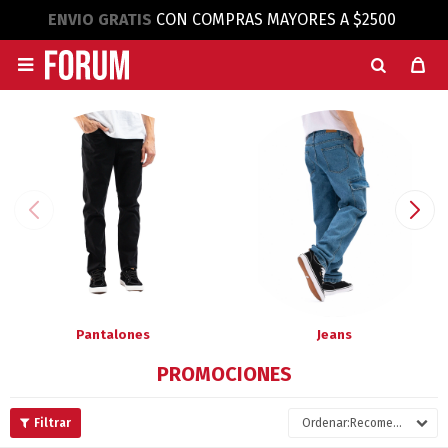
ENVIO GRATIS
CON COMPRAS MAYORES A $2500

Pantalones
Jeans
PROMOCIONES
Recomendados