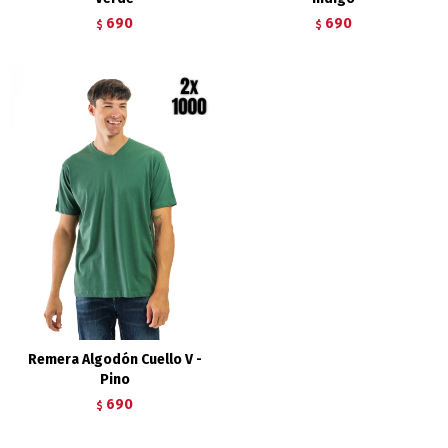
690
690
$
$
Remera Algodón Cuello V -
Pino
690
$