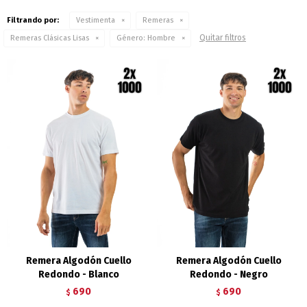
Filtrando por:
Vestimenta
Remeras
Quitar filtros
Remeras Clásicas Lisas
Género:
Hombre
Remera Algodón Cuello
Remera Algodón Cuello
Redondo - Blanco
Redondo - Negro
690
690
$
$