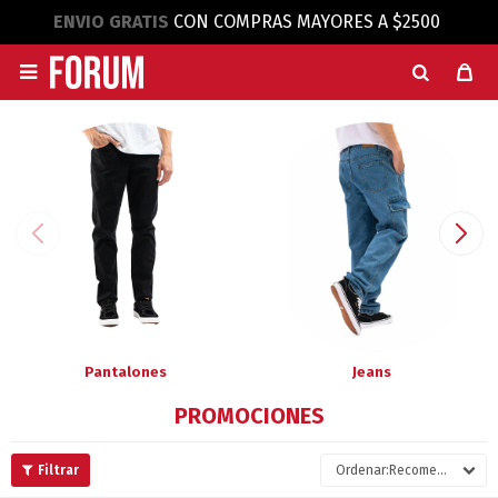
ENVIO GRATIS
CON COMPRAS MAYORES A $2500

Pantalones
Jeans
PROMOCIONES
Recomendados