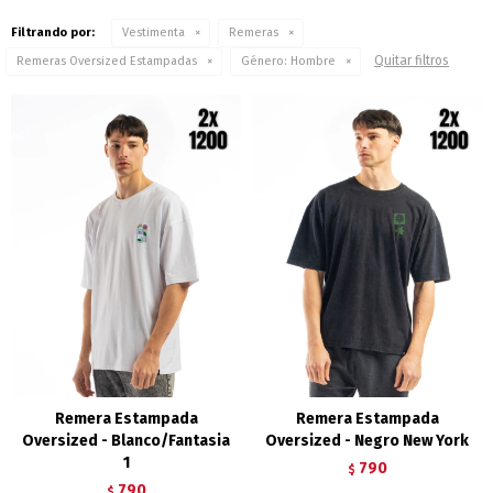
Filtrando por:
Vestimenta
Remeras
Quitar filtros
Remeras Oversized Estampadas
Género:
Hombre
Remera Estampada
Remera Estampada
Oversized - Blanco/Fantasia
Oversized - Negro New York
1
790
$
790
$