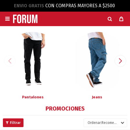
ENVIO GRATIS
CON COMPRAS MAYORES A $2500

Pantalones
Jeans
PROMOCIONES
Recomendados