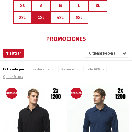
XS
S
M
L
XL
2XL
3XL
4XL
5XL
PROMOCIONES
Recomendados
Filtrando por:
Vestimenta
Remeras
Talle 008
Quitar filtros