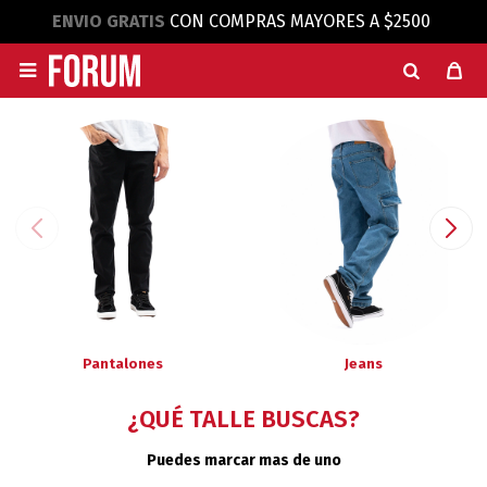
ENVIO GRATIS
CON COMPRAS MAYORES A $2500

Pantalones
Jeans
¿QUÉ TALLE BUSCAS?
Puedes marcar mas de uno