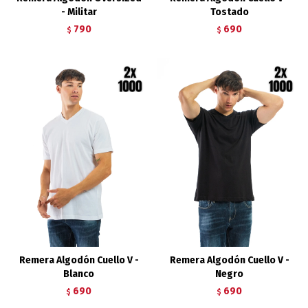
- Militar
Tostado
790
690
$
$
Remera Algodón Cuello V -
Remera Algodón Cuello V -
Blanco
Negro
690
690
$
$