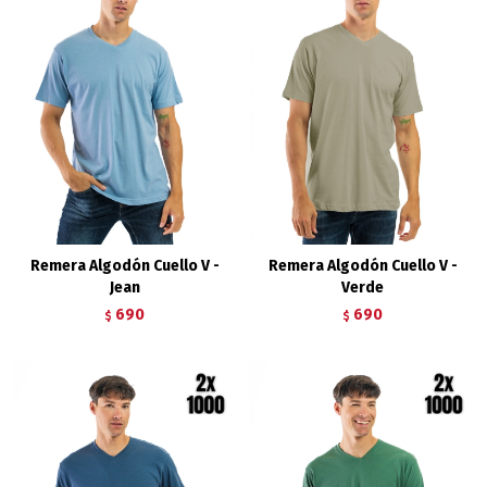
Remera Algodón Cuello V -
Remera Algodón Cuello V -
Jean
Verde
690
690
$
$