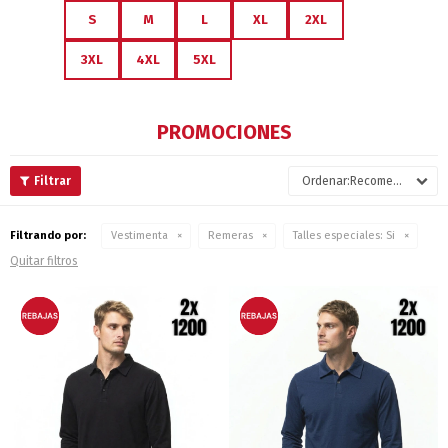
S
M
L
XL
2XL
3XL
4XL
5XL
PROMOCIONES
Recomendados
Filtrando por:
Vestimenta
Remeras
Talles especiales:
Si
Quitar filtros