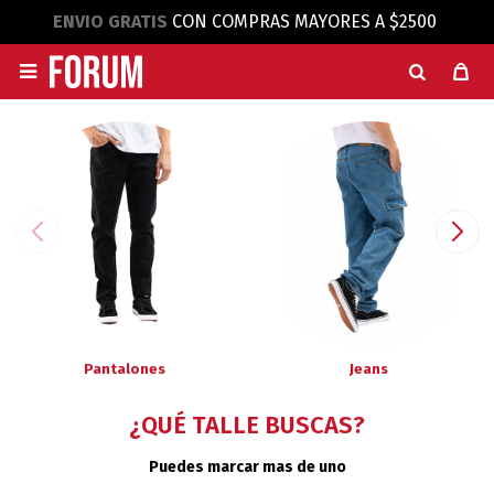
ENVIO GRATIS
CON COMPRAS MAYORES A $2500

Pantalones
Jeans
¿QUÉ TALLE BUSCAS?
Puedes marcar mas de uno