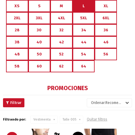
XS
S
M
L
XL
2XL
3XL
4XL
5XL
6XL
28
30
32
34
36
38
40
42
44
46
48
50
52
54
56
58
60
62
64
PROMOCIONES
Recomendados
Quitar filtros
Filtrando por:
Vestimenta
Talle 005