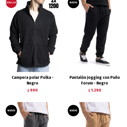
Campera polar Polka -
Pantalón Jogging con Puño
Negro
Forum - Negro
990
1.290
$
$