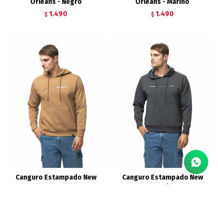
Orleans - Negro
Orleans - Marino
1.490
1.490
$
$
Canguro Estampado New
Canguro Estampado New
Orleans - Tostado
Orleans - Gris Oscuro
Melange
1.490
$
1.490
$