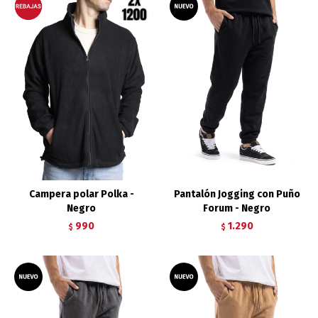
Campera polar Polka -
Pantalón Jogging con Puño
Negro
Forum - Negro
990
1.290
$
$