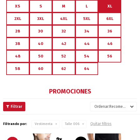
XS
S
M
L
XL
2XL
3XL
4XL
5XL
6XL
28
30
32
34
36
38
40
42
44
46
48
50
52
54
56
58
60
62
64
PROMOCIONES
Recomendados
Quitar filtros
Filtrando por:
Vestimenta
Talle 006