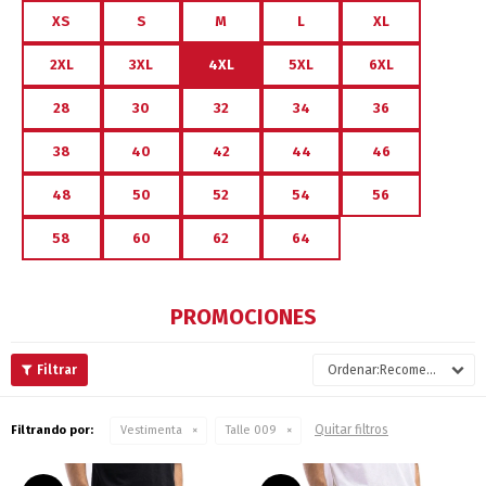
XS
S
M
L
XL
2XL
3XL
4XL
5XL
6XL
28
30
32
34
36
38
40
42
44
46
48
50
52
54
56
58
60
62
64
PROMOCIONES
Recomendados
Quitar filtros
Filtrando por:
Vestimenta
Talle 009