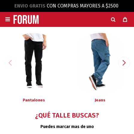
ENVIO GRATIS
CON COMPRAS MAYORES A $2500

Pantalones
Jeans
¿QUÉ TALLE BUSCAS?
Puedes marcar mas de uno