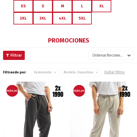
XS
S
M
L
XL
2XL
3XL
4XL
5XL
PROMOCIONES
Recomendados
Quitar filtros
Filtrando por:
Vestimenta
Modelo:
Deportivo