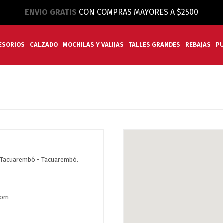
ENVIO GRATIS
CON COMPRAS MAYORES A $2500
ESORIOS
CALZADO
MOCHILAS Y VALIJAS
TALLES GRANDES
REBAJAS
P
, Tacuarembó - Tacuarembó.
com