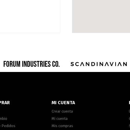
PRAR
MI CUENTA
Crear cuenta
ambio
Mi cuenta
e Pedidos
Mis compras