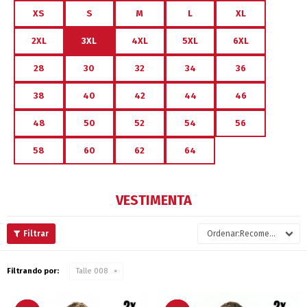
XS
S
M
L
XL
2XL
3XL
4XL
5XL
6XL
28
30
32
34
36
38
40
42
44
46
48
50
52
54
56
58
60
62
64
VESTIMENTA
Recomendados
Filtrando por:
Talle 008