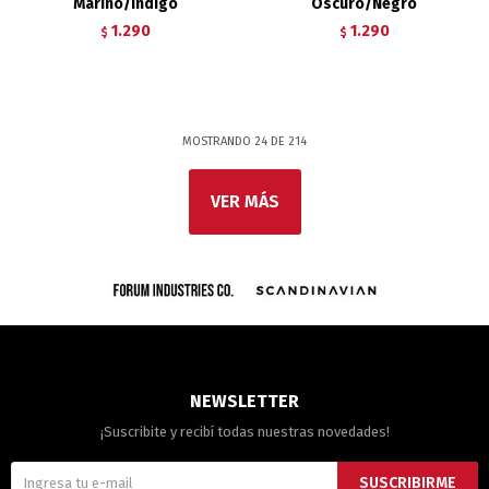
Marino/Indigo
Oscuro/Negro
1.290
1.290
$
$
MOSTRANDO
24
DE
214
VER MÁS
NEWSLETTER
¡Suscribite y recibí todas nuestras novedades!
SUSCRIBIRME