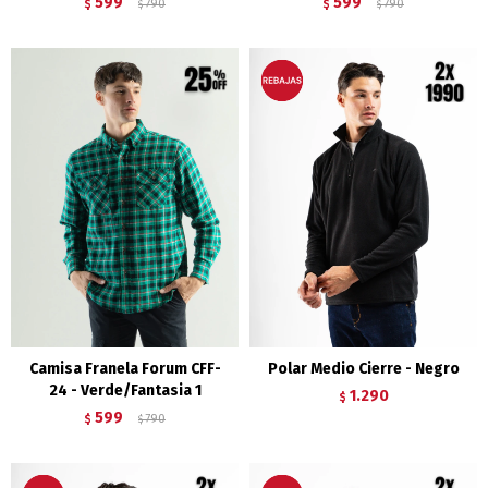
599
599
$
790
$
790
$
$
Camisa Franela Forum CFF-
Polar Medio Cierre - Negro
24 - Verde/Fantasia 1
1.290
$
599
$
790
$