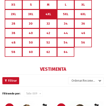
XS
S
M
L
XL
2XL
3XL
4XL
5XL
6XL
28
30
32
34
36
38
40
42
44
46
48
50
52
54
56
58
60
62
64
VESTIMENTA
Recomendados
Filtrando por:
Talle 009