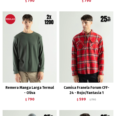
790
790
$
$
Remera Manga Larga Termal
Camisa Franela Forum CFF-
- Oliva
24 - Rojo/Fantasia 1
790
599
$
$
790
$