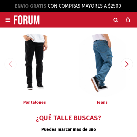
ENVIO GRATIS
CON COMPRAS MAYORES A $2500

Pantalones
Jeans
¿QUÉ TALLE BUSCAS?
Puedes marcar mas de uno