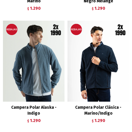
Marino
Negro Melange
1.290
1.290
$
$
Campera Polar Alaska -
Campera Polar Clásica -
Indigo
Marino/Indigo
1.290
1.290
$
$