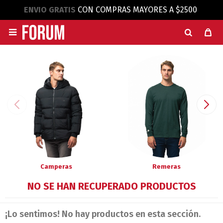
ENVIO GRATIS
CON COMPRAS MAYORES A $2500

Camperas
Remeras
NO SE HAN RECUPERADO PRODUCTOS
¡Lo sentimos! No hay productos en esta sección.