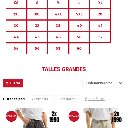
XS
S
M
L
XL
2XL
3XL
4XL
5XL
28
30
32
38
40
42
44
46
48
50
52
54
56
58
60
TALLES GRANDES
Recomendados
Quitar filtros
Filtrando por:
Vestimenta
Pantalones