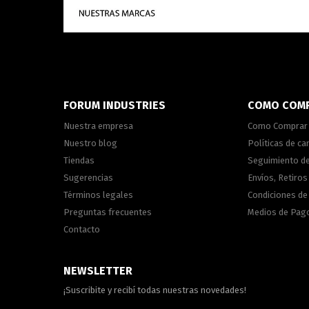
FORUM INDUSTRIES
COMO COM
Nuestra empresa
Como Comprar
Nuestro blog
Políticas de c
Tiendas
Seguimiento d
Sugerencias
Envíos, Retiros
Términos legales
Condiciones d
Preguntas frecuentes
Medios de Pag
Contacto
NEWSLETTER
¡Suscribite y recibí todas nuestras novedades!