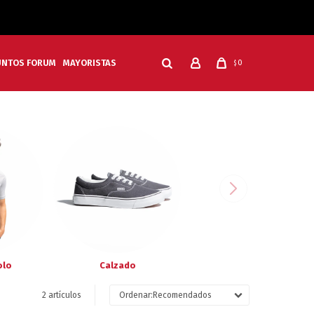
UNTOS FORUM
MAYORISTAS
0
$
olo
Calzado
2 artículos
Recomendados