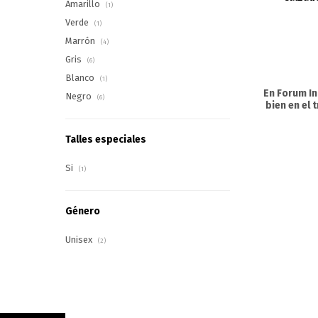
Amarillo
(1)
Verde
(1)
Marrón
(4)
Gris
(6)
Blanco
(1)
En Forum I
Negro
(6)
bien en el
Talles especiales
Si
(1)
Género
Unisex
(2)