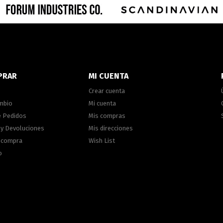
PRAR
MI CUENTA
Crear cuenta
ambio
Mi cuenta
e Pedidos
Mis compras
 y Devoluciones
Mis direcciones
e compra
Wish List
o