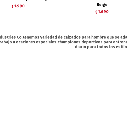
Beige
1.990
$
1.690
$
ndustries Co.tenemos variedad de calzados para hombre que se ada
 trabajo u ocaciones especiales,championes deportivos para entre
diario para todos los estil