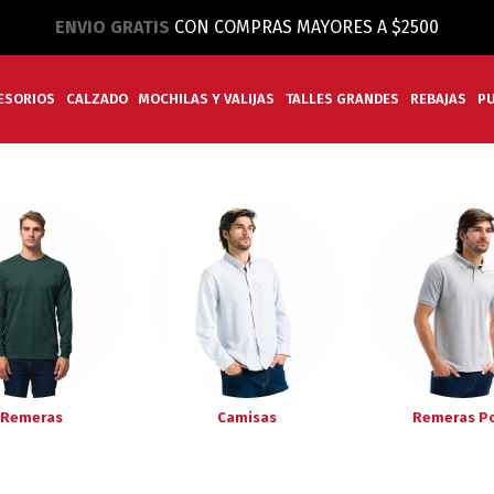
ENVIO GRATIS
CON COMPRAS MAYORES A $2500
ESORIOS
CALZADO
MOCHILAS Y VALIJAS
TALLES GRANDES
REBAJAS
P
Remeras
Camisas
Remeras P