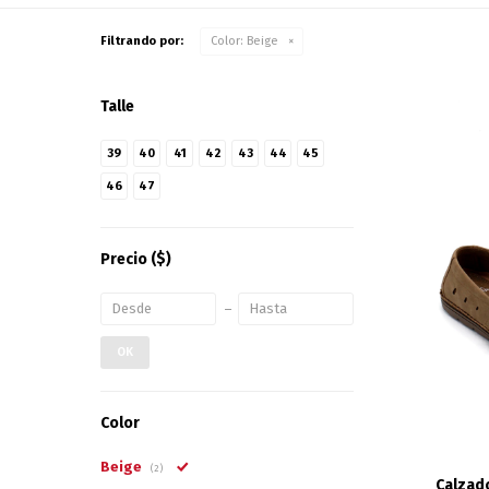
Filtrando por:
Color:
Beige
Talle
39
40
41
42
43
44
45
46
47
Precio
($)
OK
Color
Beige
(2)
Calzado