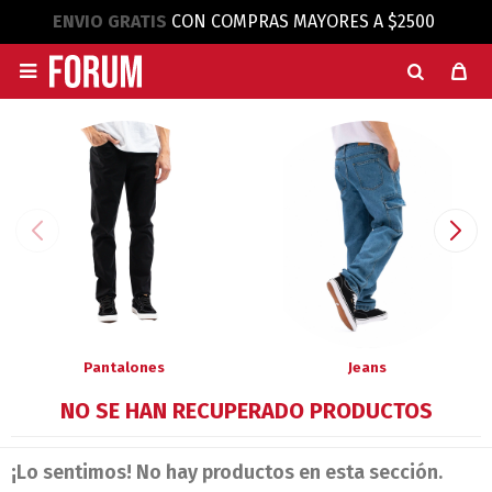
ENVIO GRATIS
CON COMPRAS MAYORES A $2500

Pantalones
Jeans
NO SE HAN RECUPERADO PRODUCTOS
¡Lo sentimos! No hay productos en esta sección.