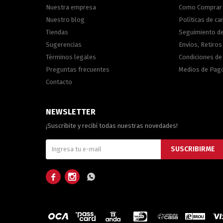
Nuestra empresa
Como Comprar
Nuestro blog
Políticas de c
Tiendas
Seguimiento d
Sugerencias
Envíos, Retiros
Términos legales
Condiciones d
Preguntas frecuentes
Medios de Pag
Contacto
NEWSLETTER
¡Suscribite y recibí todas nuestras novedades!
SUSCRIBIRME


