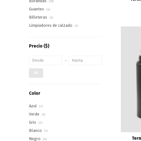
Bufandas
(10)
Guantes
(4)
Billeteras
(3)
Limpiadores de calzado
(1)
Precio
($)
OK
Color
Azul
(1)
Verde
(3)
Gris
(2)
Blanco
(1)
Ter
Negro
(4)