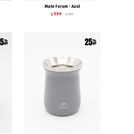
Mate Forum - Azul
599
$
790
$