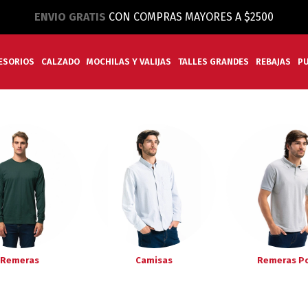
ENVIO GRATIS
CON COMPRAS MAYORES A $2500
ESORIOS
CALZADO
MOCHILAS Y VALIJAS
TALLES GRANDES
REBAJAS
P
Remeras
Camisas
Remeras P