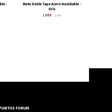
ble -
Mate Doble Tapa Acero Inoxidable -
Gris
599
$
790
$
PUNTOS FORUM