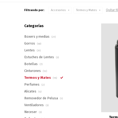
Quitar fi
Filtrando por:
Accesorios
Termos y Mates
Categorías
Boxers y medias
(21)
Gorros
(40)
Lentes
(31)
Estuches de Lentes
(3)
Botellas
(7)
Cinturones
(12)
Termos y Mates
(15)
Perfumes
(2)
Alicates
(4)
Removedor de Pelusa
(1)
Ventiladores
(3)
Neceser
(3)
Term