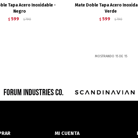
ble Tapa Acero Inoxidable -
Mate Doble Tapa Acero Inoxida
Negro
Verde
599
599
$
790
$
790
$
$
MOSTRANDO
15
DE
15
PRAR
MI CUENTA