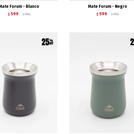
Mate Forum - Blanco
Mate Forum - Negro
599
599
$
790
$
790
$
$