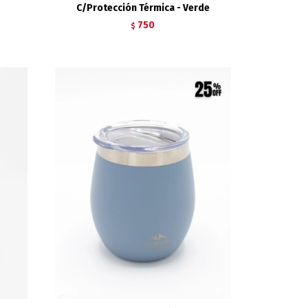
C/Protección Térmica - Verde
750
$