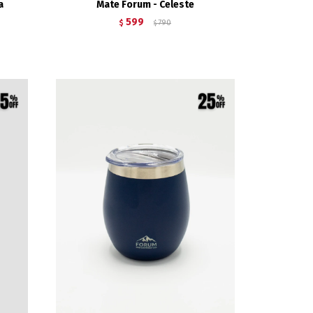
a
Mate Forum - Celeste
599
$
790
$