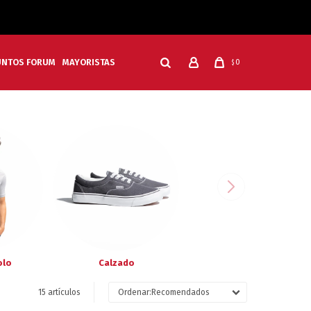
UNTOS FORUM
MAYORISTAS
0
$
olo
Calzado
15 artículos
Recomendados