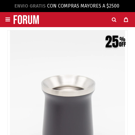
ENVIO GRATIS
CON COMPRAS MAYORES A $2500
