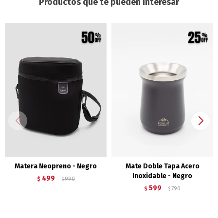
Productos que te pueden interesar
Matera Neopreno - Negro
Mate Doble Tapa Acero
Inoxidable - Negro
499
$
990
$
599
$
790
$