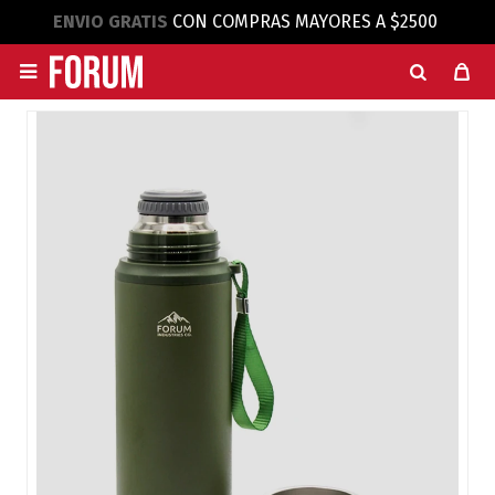
ENVIO GRATIS
CON COMPRAS MAYORES A $2500
