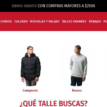
ENVIO GRATIS
CON COMPRAS MAYORES A $2500
ESORIOS
CALZADO
MOCHILAS Y VALIJAS
TALLES GRANDES
REBAJAS
P
Camperas
Buzos
¿QUÉ TALLE BUSCAS?