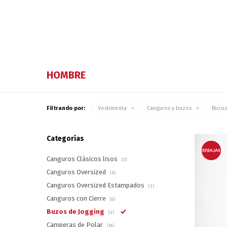
HOMBRE
Filtrando por:
Vestimenta
Canguros y buzos
Buzos
Categorías
Canguros Clásicos lisos
(3)
Canguros Oversized
(5)
Canguros Oversized Estampados
(2)
Canguros con Cierre
(6)
Buzos de Jogging
(4)
Camperas de Polar
(16)