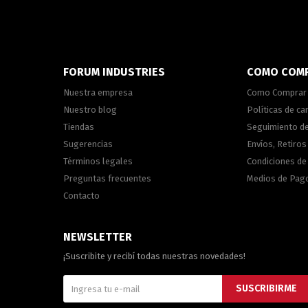
FORUM INDUSTRIES
COMO COM
Nuestra empresa
Como Comprar
Nuestro blog
Políticas de c
Tiendas
Seguimiento d
Sugerencias
Envíos, Retiros
Términos legales
Condiciones d
Preguntas frecuentes
Medios de Pag
Contacto
NEWSLETTER
¡Suscribite y recibí todas nuestras novedades!
SUSCRIBIRME