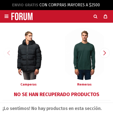
ENVIO GRATIS
CON COMPRAS MAYORES A $2500

Camperas
Remeras
NO SE HAN RECUPERADO PRODUCTOS
¡Lo sentimos! No hay productos en esta sección.