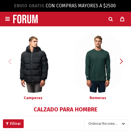
ENVIO GRATIS
CON COMPRAS MAYORES A $2500

Camperas
Remeras
CALZADO PARA HOMBRE
Recomendados