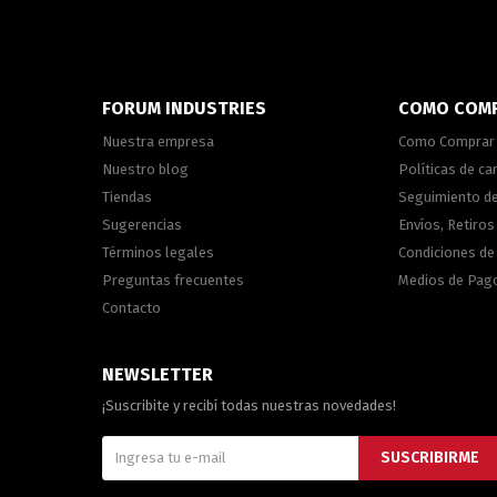
FORUM INDUSTRIES
COMO COM
Nuestra empresa
Como Comprar
Nuestro blog
Políticas de c
Tiendas
Seguimiento d
Sugerencias
Envíos, Retiros
Términos legales
Condiciones d
Preguntas frecuentes
Medios de Pag
Contacto
NEWSLETTER
¡Suscribite y recibí todas nuestras novedades!
SUSCRIBIRME