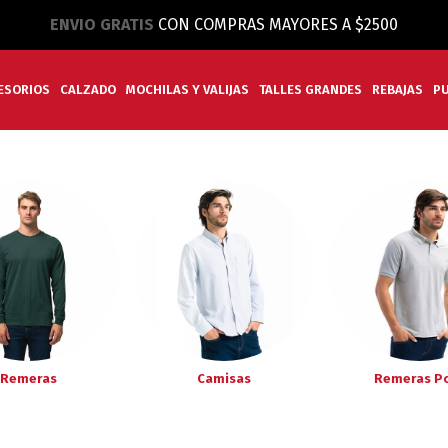
ENVIO GRATIS
CON COMPRAS MAYORES A $2500
ESORIOS
CALZADO
MOCHILAS Y VALIJAS
TALLES GRANDES
REBAJAS
P
Remeras
Camisas
Remeras P