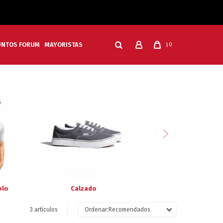
UNTOS FORUM
MAYORISTAS
0
$
olo
Calzado
3 artículos
Recomendados