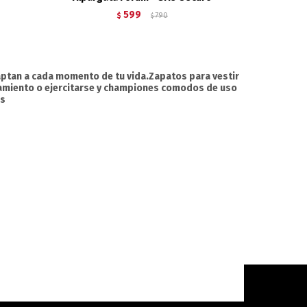
599
$
790
$
ptan a cada momento de tu vida.Zapatos para vestir
namiento o ejercitarse y championes comodos de uso
os