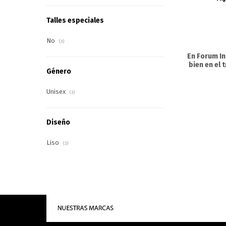
Talles especiales
No
(3)
En Forum I
bien en el
Género
Unisex
(3)
Diseño
Liso
(3)