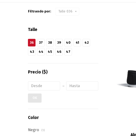
Filtrando por:
Talle 036
Talle
36
37
38
39
40
41
42
43
44
45
46
47
Precio
($)
OK
Color
Negro
(1)
Al