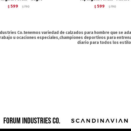
599
599
$
790
$
790
$
$
ndustries Co.tenemos variedad de calzados para hombre que se ada
 trabajo u ocaciones especiales,championes deportivos para entre
diario para todos los estil