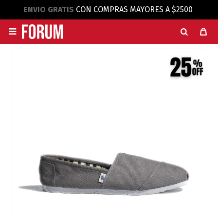
ENVIO GRATIS
CON COMPRAS MAYORES A $2500
