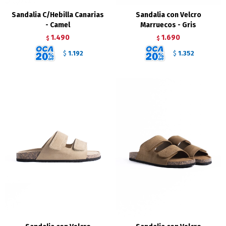
Sandalia C/Hebilla Canarias
Sandalia con Velcro
- Camel
Marruecos - Gris
1.490
1.690
$
$
1.192
1.352
$
$