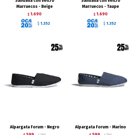
Sandalia con Velcro
Sandalia con Velcro
Marruecos - Beige
Marruecos - Taupe
1.690
1.690
$
$
1.352
1.352
$
$
Alpargata Forum - Negro
Alpargata Forum - Marino
599
599
$
790
$
790