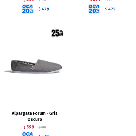
$
$
479
479
$
$
Alpargata Forum - Gris
Oscuro
599
$
790
$