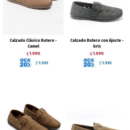
Calzado Clásico Rutero -
Calzado Rutero con Ajuste -
Camel
Gris
1.990
1.990
$
$
1.592
1.592
$
$