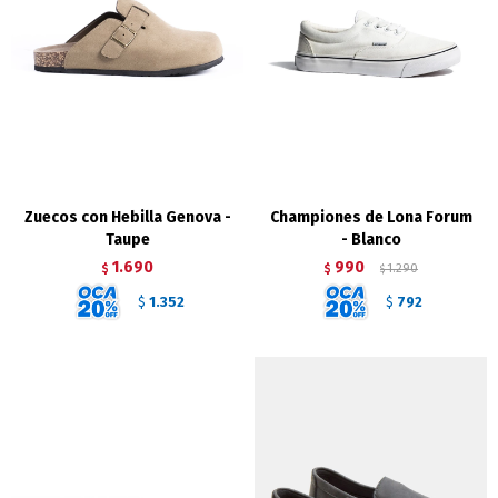
Zuecos con Hebilla Genova -
Championes de Lona Forum
Taupe
- Blanco
1.690
990
$
$
1.290
$
1.352
792
$
$