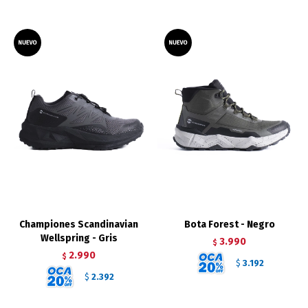
Championes Scandinavian
Bota Forest - Negro
Wellspring - Gris
3.990
$
2.990
$
3.192
$
2.392
$