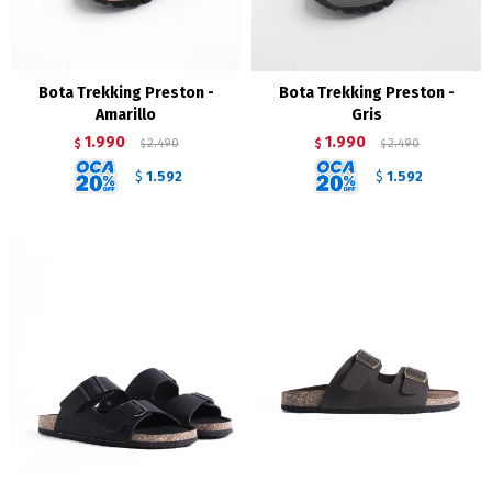
Bota Trekking Preston -
Bota Trekking Preston -
Amarillo
Gris
1.990
1.990
$
2.490
$
2.490
$
$
1.592
1.592
$
$