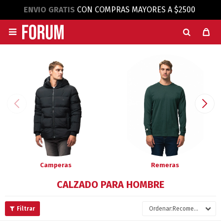
ENVIO GRATIS
CON COMPRAS MAYORES A $2500

Camperas
Remeras
CALZADO PARA HOMBRE
Recomendados