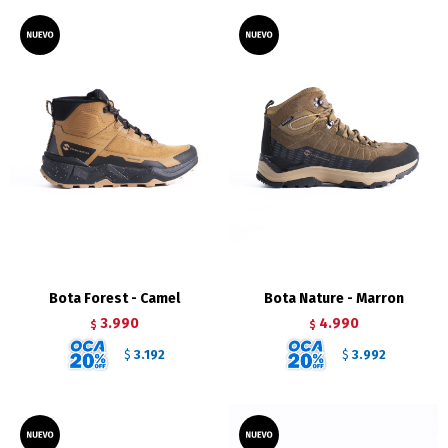
Bota Forest - Camel
Bota Nature - Marron
3.990
4.990
$
$
3.192
3.992
$
$