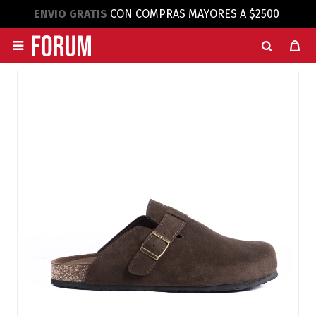
ENVIO GRATIS
CON COMPRAS MAYORES A $2500
