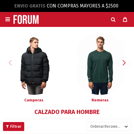
ENVIO GRATIS
CON COMPRAS MAYORES A $2500

Camperas
Remeras
CALZADO PARA HOMBRE
Recomendados