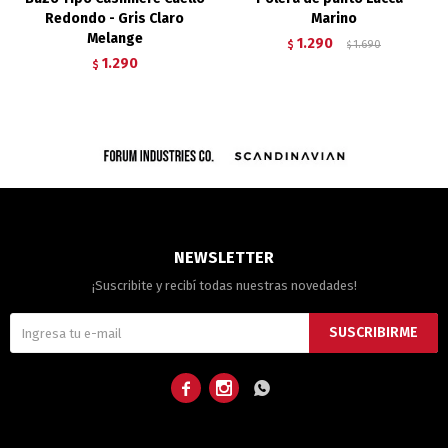
Redondo - Gris Claro
Marino
Melange
1.290
$
1.690
$
1.290
$
NEWSLETTER
¡Suscribite y recibí todas nuestras novedades!
SUSCRIBIRME


