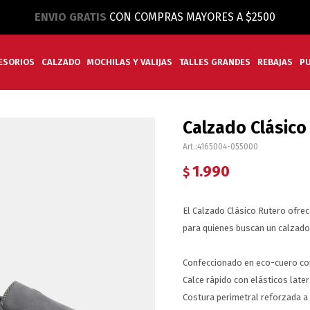
ENVIO GRATIS
CON COMPRAS MAYORES A $2500
ESORIOS
CALZADO
MOCHILAS Y VALIJAS
TALLES GRANDES
REBAJAS
P
Calzado Clásico 
4165004-055000
1.990
$
El Calzado Clásico Rutero ofrece
para quienes buscan un calzado r
Confeccionado en eco-cuero con 
Calce rápido con elásticos lat
Costura perimetral reforzada a 