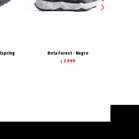
lspring
Bota Forest - Negro
Bota S
3.990
$