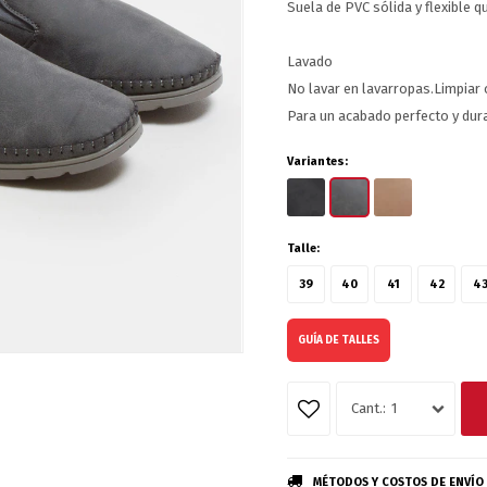
Suela de PVC sólida y flexible q
Lavado
No lavar en lavarropas.Limpiar
Para un acabado perfecto y dur
Variantes:
Talle:
39
40
41
42
4
GUÍA DE TALLES
1
MÉTODOS Y COSTOS DE ENVÍO