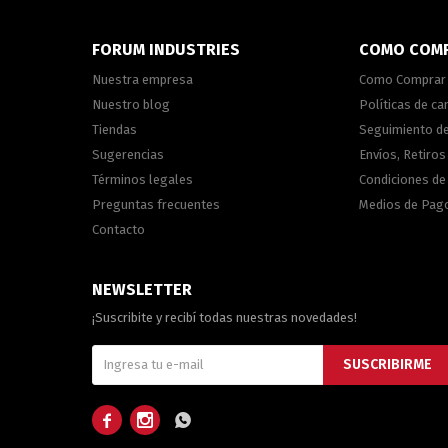
FORUM INDUSTRIES
COMO COM
Nuestra empresa
Como Comprar
Nuestro blog
Políticas de c
Tiendas
Seguimiento d
Sugerencias
Envíos, Retiros
Términos legales
Condiciones d
Preguntas frecuentes
Medios de Pag
Contacto
NEWSLETTER
¡Suscribite y recibí todas nuestras novedades!
SUSCRIBIRME


