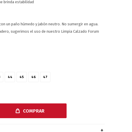
ue brinda estabilidad
 con un paño húmedo y jabón neutro. No sumergir en agua.
adero, sugerimos el uso de nuestro Limpia Calzado Forum
3
44
45
46
47
COMPRAR