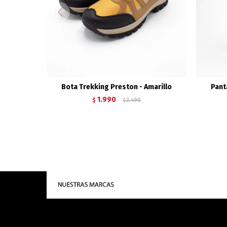
Bota Trekking Preston - Amarillo
Pant
1.990
$
2.490
$