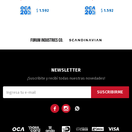
1.592
1.592
$
$
NEWSLETTER
¡Suscribite y recibí todas nuestras novedades!
SUSCRIBIRME


