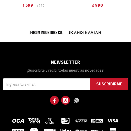
599
990
$
790
$
$
NEWSLETTER
¡Suscribite y recibí todas nuestras novedades!
SUSCRIBIRME


