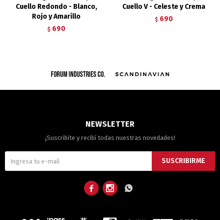
Cuello Redondo - Blanco,
Cuello V - Celeste y Crema
Rojo y Amarillo
690
$
690
$
NEWSLETTER
¡Suscribite y recibí todas nuestras novedades!
SUSCRIBIRME


