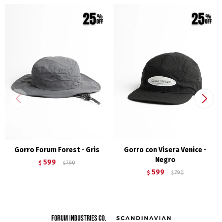
Gorro Forum Forest - Gris
Gorro con Visera Venice -
Negro
599
$
790
$
599
$
790
$