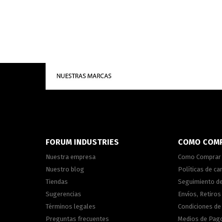
FORUM INDUSTRIES
COMO COM
Nuestra empresa
Como Comprar
Nuestro blog
Políticas de c
Tiendas
Seguimiento d
Sugerencias
Envíos, Retiros
Términos legales
Condiciones d
Preguntas frecuentes
Medios de Pag