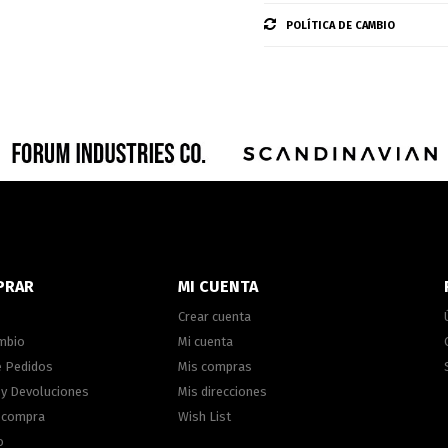
POLÍTICA DE CAMBIO
PRAR
MI CUENTA
Crear cuenta
ambio
Mi cuenta
e Pedidos
Mis compras
 y Devoluciones
Mis direcciones
e compra
Wish List
o