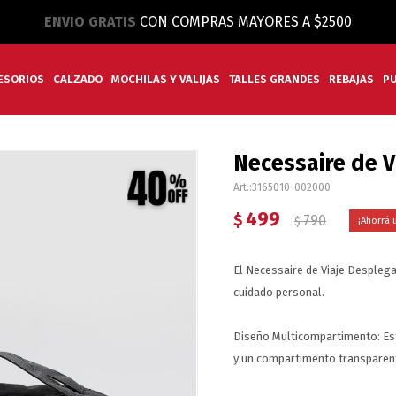
ENVIO GRATIS
CON COMPRAS MAYORES A $2500
ESORIOS
CALZADO
MOCHILAS Y VALIJAS
TALLES GRANDES
REBAJAS
P
Necessaire de V
3165010-002000
499
$
790
$
El Necessaire de Viaje Desplega
cuidado personal.
Diseño Multicompartimento: Estr
y un compartimento transparent