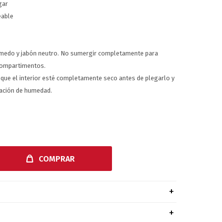
gar
eable
úmedo y jabón neutro. No sumergir completamente para
 compartimentos.
ue el interior esté completamente seco antes de plegarlo y
lación de humedad.
COMPRAR