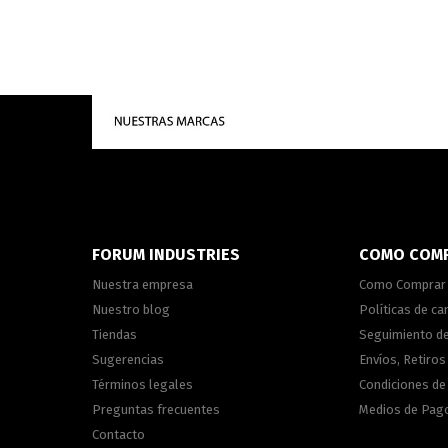
FORUM INDUSTRIES
COMO COM
Nuestra empresa
Como Comprar
Nuestro blog
Políticas de c
Tiendas
Seguimiento d
Sugerencias
Envíos, Retiros
Términos legales
Condiciones d
Preguntas frecuentes
Medios de Pag
Contacto