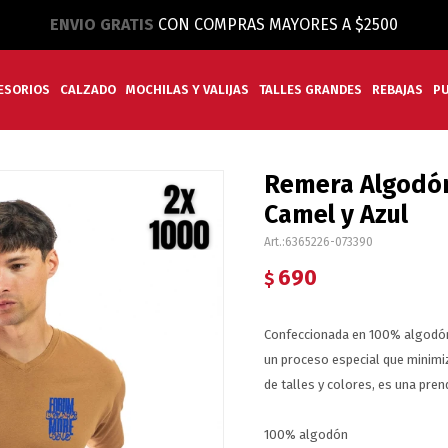
ENVIO GRATIS
CON COMPRAS MAYORES A $2500
ESORIOS
CALZADO
MOCHILAS Y VALIJAS
TALLES GRANDES
REBAJAS
P
Remera Algodón
Camel y Azul
6365226-073390
690
$
Confeccionada en 100% algodón
un proceso especial que minimiz
de talles y colores, es una pre
100% algodón