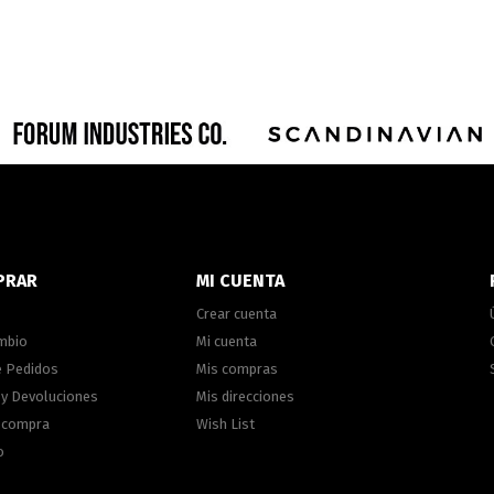
PRAR
MI CUENTA
Crear cuenta
ambio
Mi cuenta
e Pedidos
Mis compras
 y Devoluciones
Mis direcciones
e compra
Wish List
o