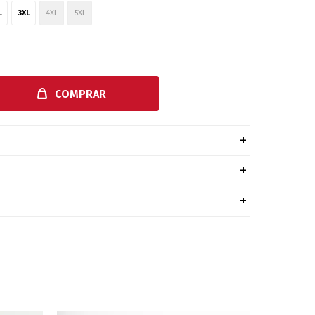
L
3XL
4XL
5XL
COMPRAR