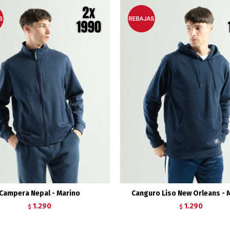
Campera Nepal - Marino
Canguro Liso New Orleans - 
1.290
1.290
$
$