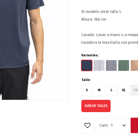
El modelo viste talle L
Altura: 186 cm
Lavado: Lavar a mano o a máqu
lavadora ni mezclarla con prend
Variantes:
Talle:
S
M
L
XL
2X
GUÍA DE TALLES
1