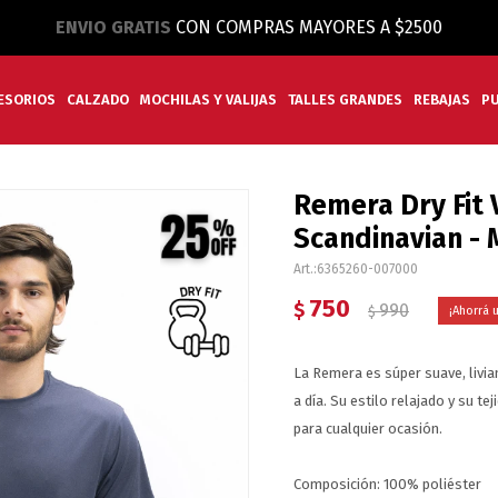
ENVIO GRATIS
CON COMPRAS MAYORES A $2500
ESORIOS
CALZADO
MOCHILAS Y VALIJAS
TALLES GRANDES
REBAJAS
P
Remera Dry Fit 
Scandinavian - 
6365260-007000
750
$
990
$
La Remera es súper suave, livia
a día. Su estilo relajado y su te
para cualquier ocasión.
Composición: 100% poliéster