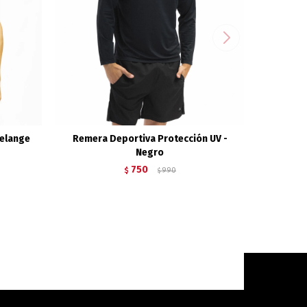
Melange
Remera Deportiva Protección UV -
Negro
750
$
990
$