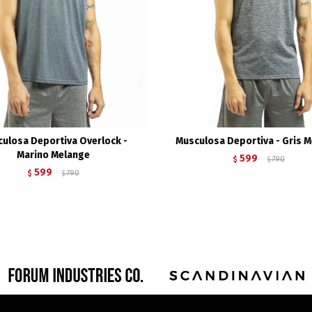
ulosa Deportiva Overlock -
Musculosa Deportiva - Gris 
Marino Melange
599
$
790
$
599
$
790
$