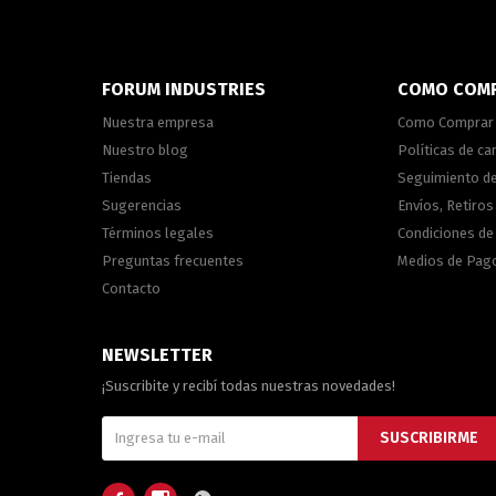
FORUM INDUSTRIES
COMO COM
Nuestra empresa
Como Comprar
Nuestro blog
Políticas de c
Tiendas
Seguimiento d
Sugerencias
Envíos, Retiros
Términos legales
Condiciones d
Preguntas frecuentes
Medios de Pag
Contacto
NEWSLETTER
¡Suscribite y recibí todas nuestras novedades!
SUSCRIBIRME