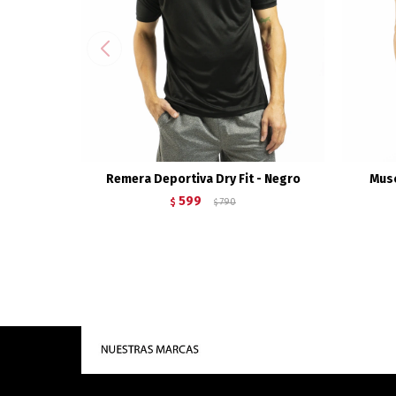
Remera Deportiva Dry Fit - Negro
Musc
599
$
790
$