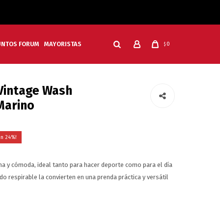
UNTOS FORUM
MAYORISTAS
0
$
Vintage Wash
Marino
24
na y cómoda, ideal tanto para hacer deporte como para el día
jido respirable la convierten en una prenda práctica y versátil