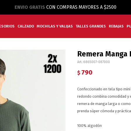
ENVIO GRATIS
CON COMPRAS MAYORES A $2500
ESORIOS
CALZADO
MOCHILAS Y VALIJAS
TALLES GRANDES
REBAJAS
P
Remera Manga L
6865007-087000
790
$
Confeccionado en tela tipo min
redondo combina comodidad y es
remera de manga larga o como u
prenda súper cómoda y práctica
100% algodón