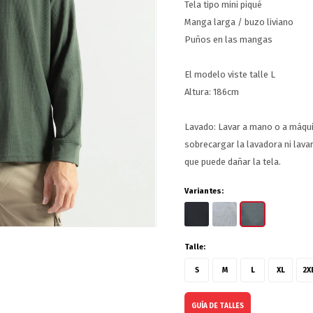
Tela tipo mini piqué
Manga larga / buzo liviano
Puños en las mangas
El modelo viste talle L
Altura: 186cm
Lavado: Lavar a mano o a máq
sobrecargar la lavadora ni lav
que puede dañar la tela.
Variantes:
Talle:
S
M
L
XL
2X
GUÍA DE TALLES