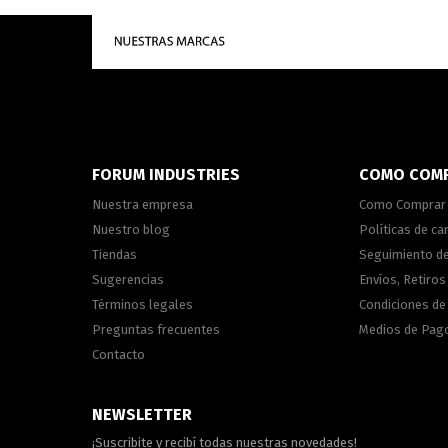
FORUM INDUSTRIES
COMO COM
Nuestra empresa
Como Comprar
Nuestro blog
Políticas de c
Tiendas
Seguimiento d
Sugerencias
Envíos, Retiros
Términos legales
Condiciones d
Preguntas frecuentes
Medios de Pag
Contacto
NEWSLETTER
¡Suscribite y recibí todas nuestras novedades!