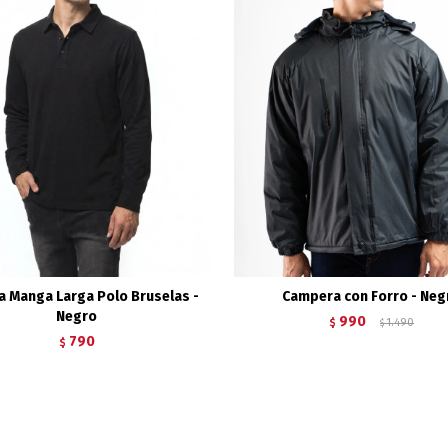
 Manga Larga Polo Bruselas -
Campera con Forro - Neg
Negro
990
$
1.490
$
790
$