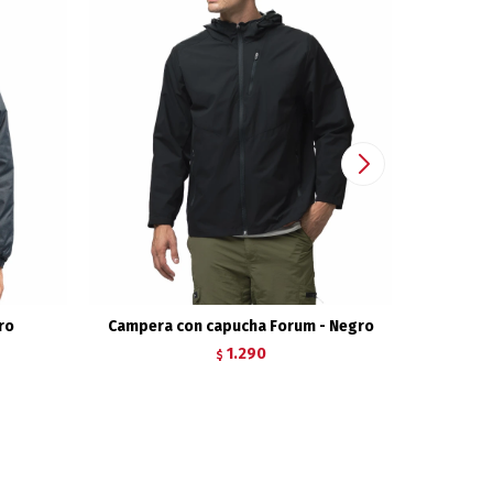
ro
Campera con capucha Forum - Negro
Cam
1.290
$