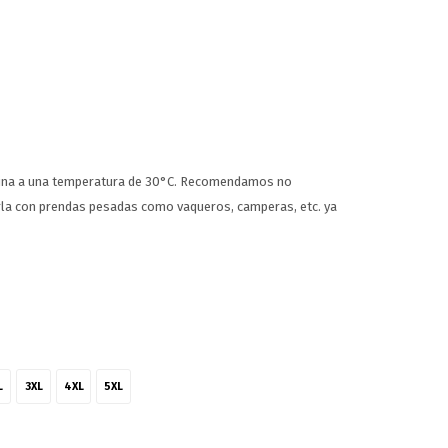
uina a una temperatura de 30°C. Recomendamos no
arla con prendas pesadas como vaqueros, camperas, etc. ya
L
3XL
4XL
5XL