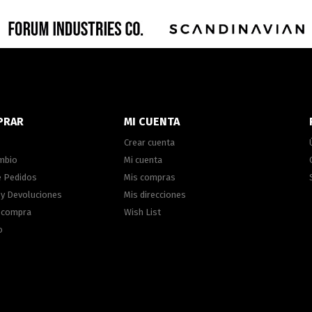
PRAR
MI CUENTA
Crear cuenta
ambio
Mi cuenta
e Pedidos
Mis compras
 y Devoluciones
Mis direcciones
e compra
Wish List
o