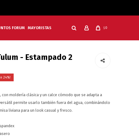
UNTOS FORUM
MAYORISTAS
0
$
Tulum - Estampado 2
24
, con moldería clásica y un calce cómodo que se adapta a
versátil permite usarlo también fuera del agua, combinándolo
isa liviana para un look casual y fresco.
 spandex
rasero