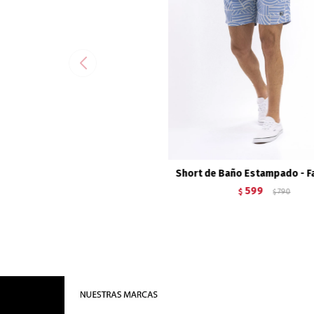
Short de Baño Estampado - Fa
599
$
790
$