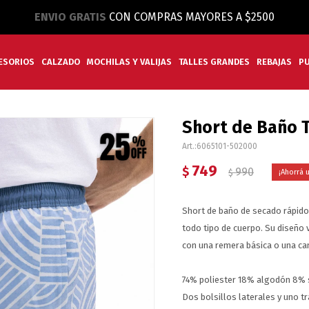
ENVIO GRATIS
CON COMPRAS MAYORES A $2500
ESORIOS
CALZADO
MOCHILAS Y VALIJAS
TALLES GRANDES
REBAJAS
P
Short de Baño 
6065101-502000
749
$
990
$
Short de baño de secado rápido
todo tipo de cuerpo. Su diseño 
con una remera básica o una cam
74% poliester 18% algodón 8%
Dos bolsillos laterales y uno t