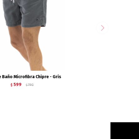
 Baño Microfibra Chipre - Gris
599
$
790
$