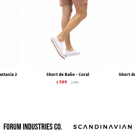
ntasia 2
Short de Baño - Coral
Short de
599
$
790
$