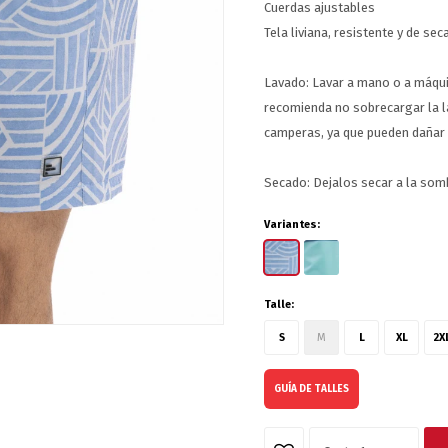
Cuerdas ajustables
Tela liviana, resistente y de se
Lavado: Lavar a mano o a máqui
recomienda no sobrecargar la l
camperas, ya que pueden dañar l
Secado: Dejalos secar a la somb
Variantes:
Talle:
S
M
L
XL
2X
GUÍA DE TALLES