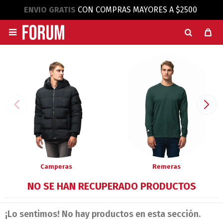
ENVIO GRATIS
CON COMPRAS MAYORES A $2500

Camperas
Remeras
NO SE HAN RECUPERADO PRODUCTOS
¡Lo sentimos! No hay productos en esta sección.