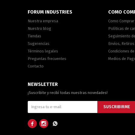
FORUM INDUSTRIES
COMO COM
Nuestra empresa
Como Comprar
Nuestro blog
Políticas de c
Tiendas
Seguimiento d
Sugerencias
Envíos, Retiros
Términos legales
Condiciones d
Preguntas frecuentes
Medios de Pag
Contacto
NEWSLETTER
¡Suscribite y recibí todas nuestras novedades!
SUSCRIBIRME


