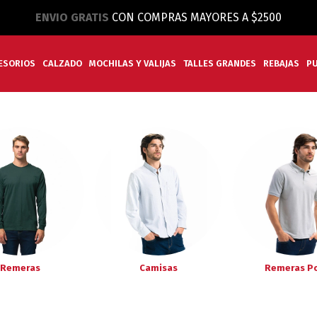
ENVIO GRATIS
CON COMPRAS MAYORES A $2500
ESORIOS
CALZADO
MOCHILAS Y VALIJAS
TALLES GRANDES
REBAJAS
P
Remeras
Camisas
Remeras P