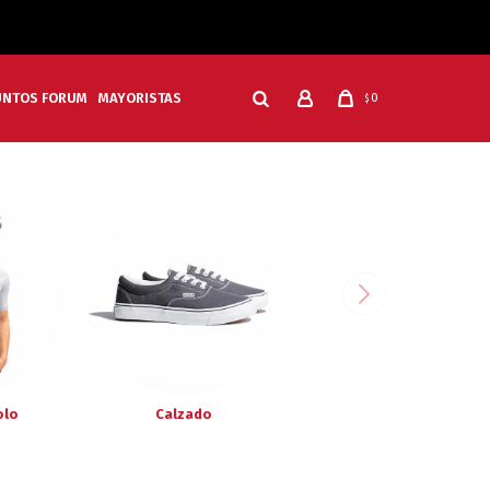
UNTOS FORUM
MAYORISTAS
0
$
olo
Calzado