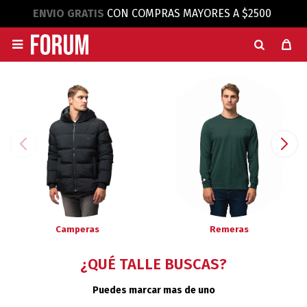
ENVIO GRATIS
CON COMPRAS MAYORES A $2500

Camperas
Remeras
¿QUÉ TALLE BUSCAS?
Puedes marcar mas de uno