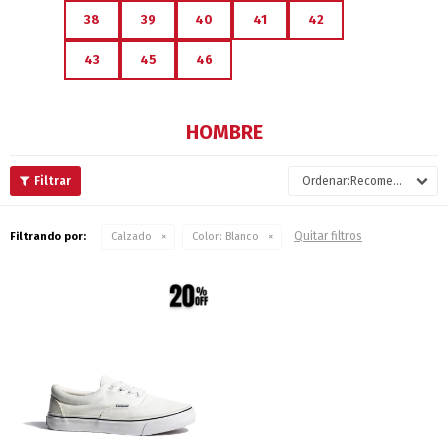
38
39
40
41
42
43
45
46
HOMBRE
Recomendados
Quitar filtros
Filtrando por:
Calzado
Color:
Blanco