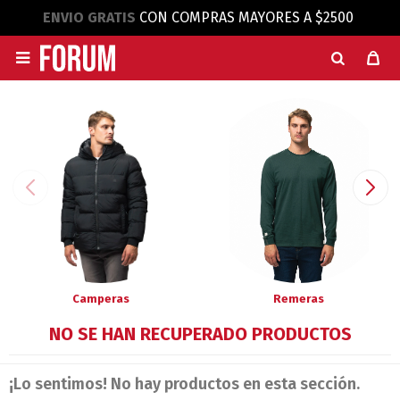
ENVIO GRATIS
CON COMPRAS MAYORES A $2500

Camperas
Remeras
NO SE HAN RECUPERADO PRODUCTOS
¡Lo sentimos! No hay productos en esta sección.