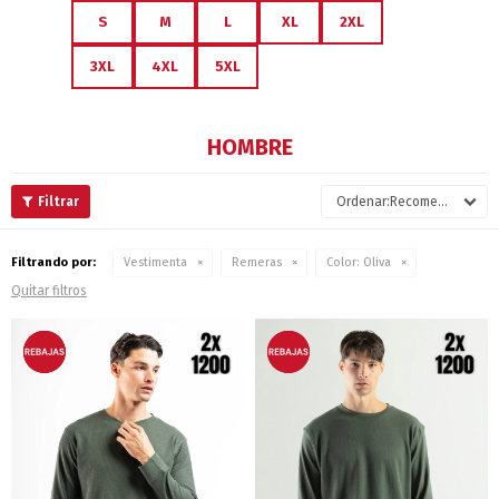
S
M
L
XL
2XL
3XL
4XL
5XL
HOMBRE
Recomendados
Filtrando por:
Vestimenta
Remeras
Color:
Oliva
Quitar filtros