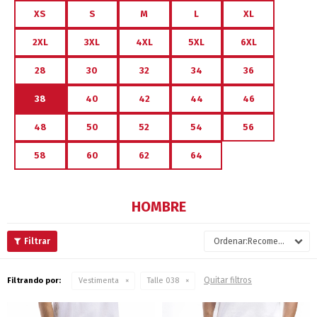
XS
S
M
L
XL
2XL
3XL
4XL
5XL
6XL
28
30
32
34
36
38
40
42
44
46
48
50
52
54
56
58
60
62
64
HOMBRE
Recomendados
Quitar filtros
Filtrando por:
Vestimenta
Talle 038