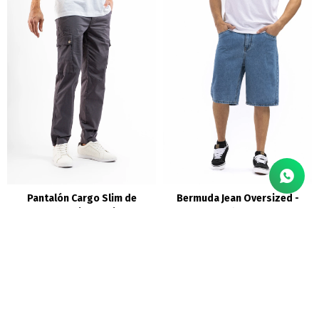
Pantalón Cargo Slim de
Bermuda Jean Oversized -
Gabardina - Gris
Celeste
1.990
1.290
$
$