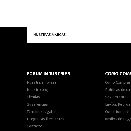
FORUM INDUSTRIES
COMO COM
Nuestra empresa
Como Comprar
Nuestro blog
Políticas de c
Tiendas
Seguimiento d
Sugerencias
Envíos, Retiros
Términos legales
Condiciones d
Preguntas frecuentes
Medios de Pag
Contacto