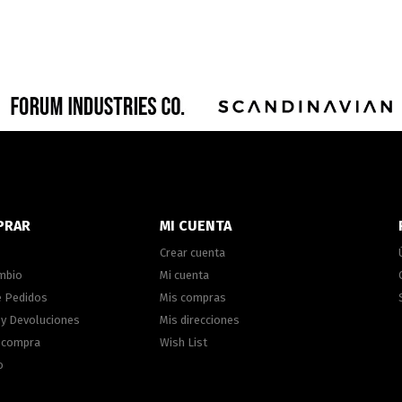
PRAR
MI CUENTA
Crear cuenta
ambio
Mi cuenta
e Pedidos
Mis compras
 y Devoluciones
Mis direcciones
e compra
Wish List
o