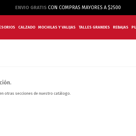
ENVIO GRATIS
CON COMPRAS MAYORES A $2500
ESORIOS
CALZADO
MOCHILAS Y VALIJAS
TALLES GRANDES
REBAJAS
P
ción.
 en otras secciones de nuestro catálogo.