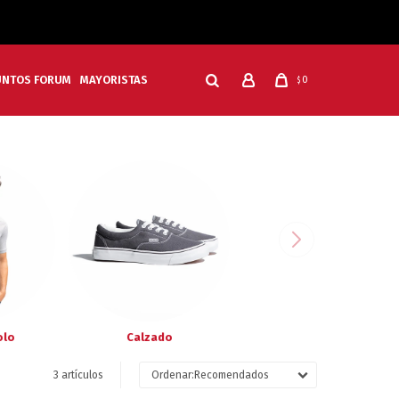
UNTOS FORUM
MAYORISTAS
0
$
olo
Calzado
3 artículos
Recomendados