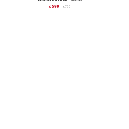
599
$
790
$