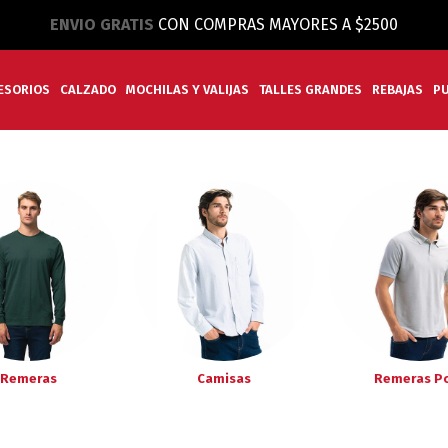
ENVIO GRATIS
CON COMPRAS MAYORES A $2500
ESORIOS
CALZADO
MOCHILAS Y VALIJAS
TALLES GRANDES
REBAJAS
P
Remeras
Camisas
Remeras P