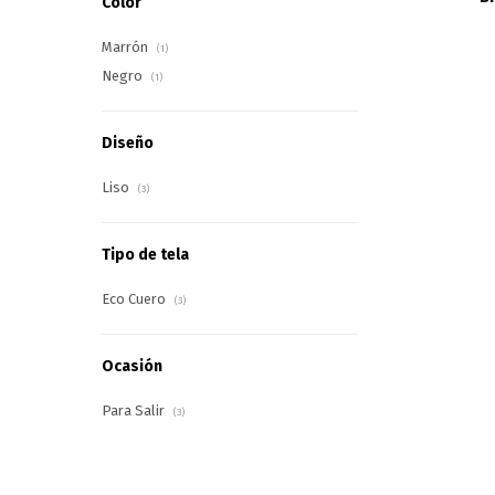
Color
Marrón
(1)
Negro
(1)
Diseño
Liso
(3)
Tipo de tela
Eco Cuero
(3)
Ocasión
Para Salir
(3)