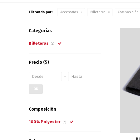
Filtrando por:
Accesorios
Billeteras
Composición:
Categorías
Billeteras
(3)
Precio
($)
OK
Composición
100% Polyester
(3)
Bi