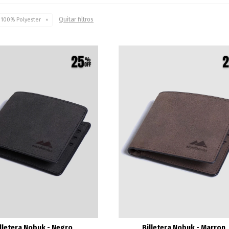
Quitar filtros
100% Polyester
lletera Nobuk - Negro
Billetera Nobuk - Marron