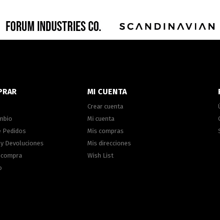
PRAR
MI CUENTA
Crear cuenta
ambio
Mi cuenta
e Pedidos
Mis compras
 y Devoluciones
Mis direcciones
e compra
Wish List
o