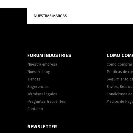
FORUM INDUSTRIES
COMO COM
Nuestra empresa
Como Comprar
Nuestro blog
Políticas de c
Tiendas
Seguimiento d
Sugerencias
Envíos, Retiros
Términos legales
Condiciones d
Preguntas frecuentes
Medios de Pag
Contacto
NEWSLETTER