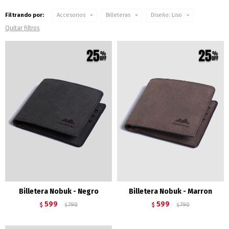
Filtrando por:
Accesorios
Billeteras
Diseño:
Liso
Quitar filtros
Billetera Nobuk - Negro
Billetera Nobuk - Marron
599
599
$
790
$
790
$
$