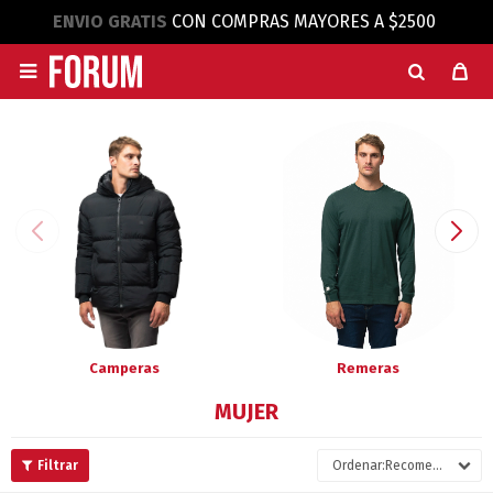
ENVIO GRATIS
CON COMPRAS MAYORES A $2500

Camperas
Remeras
MUJER
Recomendados