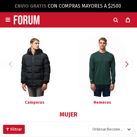
ENVIO GRATIS
CON COMPRAS MAYORES A $2500

Camperas
Remeras
MUJER
Recomendados