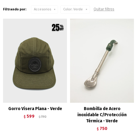
Quitar filtros
Filtrando por:
Accesorios
Color:
Verde
Gorro Visera Plana - Verde
Bombilla de Acero
inoxidable C/Protección
599
$
790
$
Térmica - Verde
750
$